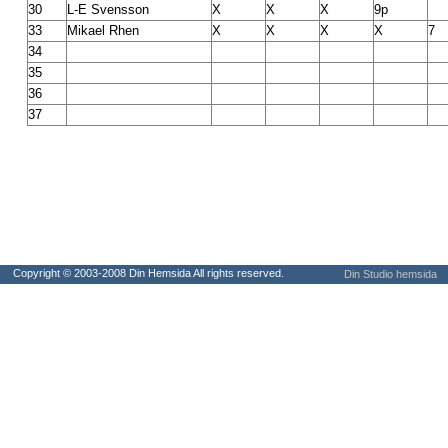
30
L-E Svensson
X
X
X
9p
33
Mikael Rhen
X
X
X
X
7
34
35
36
37
Copyright © 2003-2008 Din Hemsida All rights reserved.
Din Studio hemsida