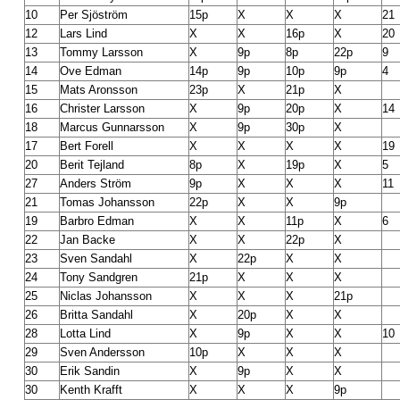
10
Per Sjöström
15p
X
X
X
21
12
Lars Lind
X
X
16p
X
20
13
Tommy Larsson
X
9p
8p
22p
9
14
Ove Edman
14p
9p
10p
9p
4
15
Mats Aronsson
23p
X
21p
X
16
Christer Larsson
X
9p
20p
X
14
18
Marcus Gunnarsson
X
9p
30p
X
17
Bert Forell
X
X
X
X
19
20
Berit Tejland
8p
X
19p
X
5
27
Anders Ström
9p
X
X
X
11
21
Tomas Johansson
22p
X
X
9p
19
Barbro Edman
X
X
11p
X
6
22
Jan Backe
X
X
22p
X
23
Sven Sandahl
X
22p
X
X
24
Tony Sandgren
21p
X
X
X
25
Niclas Johansson
X
X
X
21p
26
Britta Sandahl
X
20p
X
X
28
Lotta Lind
X
9p
X
X
10
29
Sven Andersson
10p
X
X
X
30
Erik Sandin
X
9p
X
X
30
Kenth Krafft
X
X
X
9p