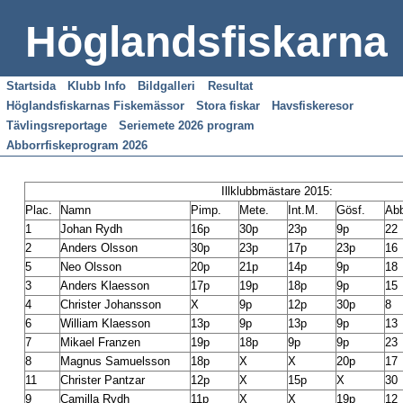
Höglandsfiskarna
Startsida
Klubb Info
Bildgalleri
Resultat
Höglandsfiskarnas Fiskemässor
Stora fiskar
Havsfiskeresor
Tävlingsreportage
Seriemete 2026 program
Abborrfiskeprogram 2026
Illklubbmästare 2015:
Plac.
Namn
Pimp.
Mete.
Int.M.
Gösf.
Abb
1
Johan Rydh
16p
30p
23p
9p
22
2
Anders Olsson
30p
23p
17p
23p
16
5
Neo Olsson
20p
21p
14p
9p
18
3
Anders Klaesson
17p
19p
18p
9p
15
4
Christer Johansson
X
9p
12p
30p
8
6
William Klaesson
13p
9p
13p
9p
13
7
Mikael Franzen
19p
18p
9p
9p
23
8
Magnus Samuelsson
18p
X
X
20p
17
11
Christer Pantzar
12p
X
15p
X
30
9
Camilla Rydh
11p
X
X
19p
12