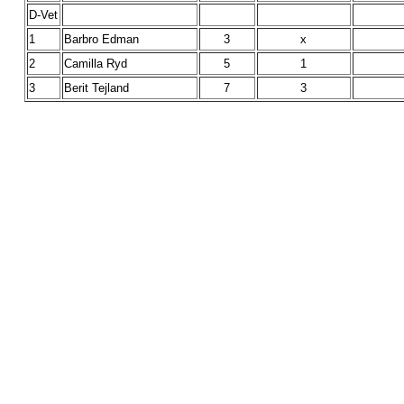
D-Vet
1
Barbro Edman
3
x
2
Camilla Ryd
5
1
3
Berit Tejland
7
3