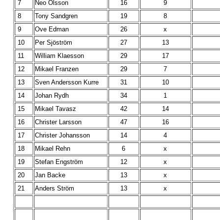
7
Neo Olsson
16
9
8
Tony Sandgren
19
8
9
Ove Edman
26
x
10
Per Sjöström
27
13
11
William Klaesson
29
17
12
Mikael Franzen
29
7
13
Sven Andersson Kurre
31
10
14
Johan Rydh
34
1
15
Mikael Tavasz
42
14
16
Christer Larsson
47
16
17
Christer Johansson
14
4
18
Mikael Rehn
6
x
19
Stefan Engström
12
x
20
Jan Backe
13
x
21
Anders Ström
13
x