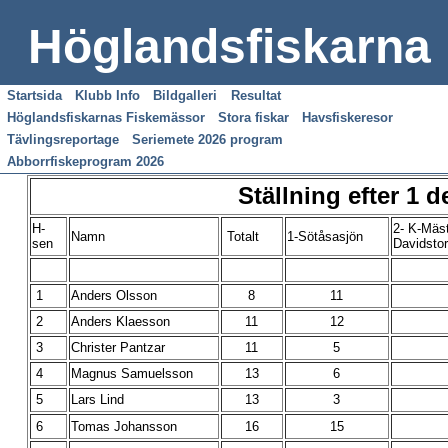
Höglandsfiskarna
Startsida
Klubb Info
Bildgalleri
Resultat
Höglandsfiskarnas Fiskemässor
Stora fiskar
Havsfiskeresor
Tävlingsreportage
Seriemete 2026 program
Abborrfiskeprogram 2026
Ställning efter 1 d
H-
2- K-Mäs
Namn
Totalt
1-Sötåsasjön
sen
Davidsto
1
Anders Olsson
8
11
2
Anders Klaesson
11
12
3
Christer Pantzar
11
5
4
Magnus Samuelsson
13
6
5
Lars Lind
13
3
6
Tomas Johansson
16
15