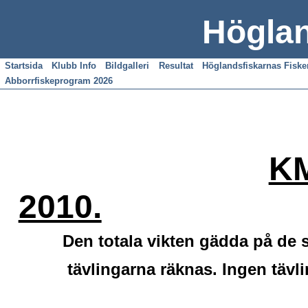
Höglan
Startsida
Klubb Info
Bildgalleri
Resultat
Höglandsfiskarnas Fisk
Abborrfiskeprogram 2026
KM
2010.
Den totala vikten gädda på de s
tävlingarna räknas. Ingen tävl