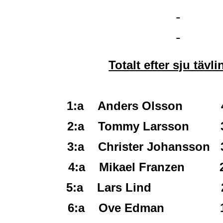
Totalt efter sju tävli
1:a Anders Olsson 41
2:a Tommy Larsson 39
3:a Christer Johansson 
4:a Mikael Franzen 24
5:a Lars Lind 237
6:a Ove Edman 193