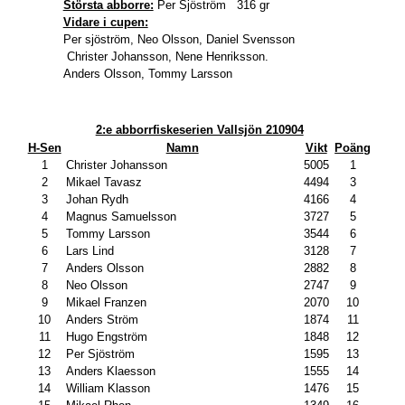
Största abborre:
Per Sjöström 316 gr
Vidare i cupen:
Per sjöström, Neo Olsson, Daniel Svensson
Christer Johansson, Nene Henriksson.
Anders Olsson, Tommy Larsson
2:e abborrfiskeserien Vallsjön 210904
H-Sen
Namn
Vikt
Poäng
1
Christer Johansson
5005
1
2
Mikael Tavasz
4494
3
3
Johan Rydh
4166
4
4
Magnus Samuelsson
3727
5
5
Tommy Larsson
3544
6
6
Lars Lind
3128
7
7
Anders Olsson
2882
8
8
Neo Olsson
2747
9
9
Mikael Franzen
2070
10
10
Anders Ström
1874
11
11
Hugo Engström
1848
12
12
Per Sjöström
1595
13
13
Anders Klaesson
1555
14
14
William Klasson
1476
15