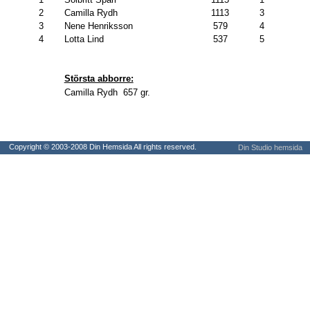
2
Camilla Rydh
1113
3
3
Nene Henriksson
579
4
4
Lotta Lind
537
5
Största abborre:
Camilla Rydh 657 gr.
Copyright © 2003-2008 Din Hemsida All rights reserved.
Din Studio hemsida