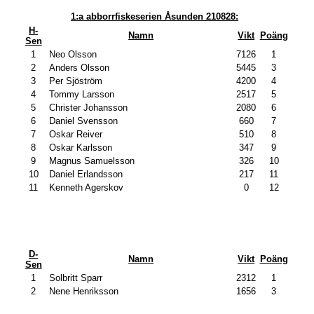
1:a abborrfiskeserien Åsunden 210828:
H-
Namn
Vikt
Poäng
Sen
1
Neo Olsson
7126
1
2
Anders Olsson
5445
3
3
Per Sjöström
4200
4
4
Tommy Larsson
2517
5
5
Christer Johansson
2080
6
6
Daniel Svensson
660
7
7
Oskar Reiver
510
8
8
Oskar Karlsson
347
9
9
Magnus Samuelsson
326
10
10
Daniel Erlandsson
217
11
11
Kenneth Agerskov
0
12
D-
Namn
Vikt
Poäng
Sen
1
Solbritt Sparr
2312
1
2
Nene Henriksson
1656
3