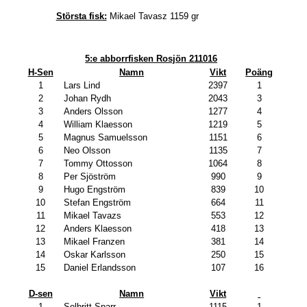
Största fisk:
Mikael Tavasz 1159 gr
5:e abborrfisken Rosjön 211016
H-Sen
Namn
Vikt
Poäng
1
Lars Lind
2397
1
2
Johan Rydh
2043
3
3
Anders Olsson
1277
4
4
William Klaesson
1219
5
5
Magnus Samuelsson
1151
6
6
Neo Olsson
1135
7
7
Tommy Ottosson
1064
8
8
Per Sjöström
990
9
9
Hugo Engström
839
10
10
Stefan Engström
664
11
11
Mikael Tavazs
553
12
12
Anders Klaesson
418
13
13
Mikael Franzen
381
14
14
Oskar Karlsson
250
15
15
Daniel Erlandsson
107
16
D-sen
Namn
Vikt
1
Solbritt Sparr
1115
1