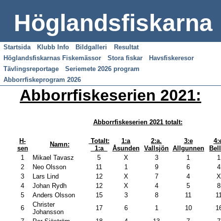
Höglandsfiskarna
Startsida
Klubb Info
Bildgalleri
Resultat
Höglandsfiskarnas Fiskemässor
Stora fiskar
Havsfiskeresor
Tävlingsreportage
Seriemete 2026 program
Abborrfiskeprogram 2026
Abborrfiskeserien 2021:
Abborrfiskeserien 2021 totalt:
H-
Totalt:
1:a
2:a.
3:e
4:
Namn:
sen
1:a
Åsunden
Vallsjön
Allgunnen
Bel
1
Mikael Tavasz
5
X
3
1
1
2
Neo Olsson
11
1
9
6
4
3
Lars Lind
12
X
7
4
4
Johan Rydh
12
X
4
5
8
5
Anders Olsson
15
3
8
11
1
Christer
6
17
6
1
10
1
Johansson