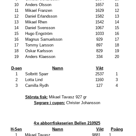
10
Anders Olsson
1657
11
11
Mikael Franzen
1629
12
12
Daniel Erlandsson
1582
13
13
Mikael Rhen
1542
14
14
Daniel Svensson
1067
15
15
Hugo Engström
1033
16
16
Magnus Samuelsson
929
17
17
Tommy Larsson
897
18
18
Oskar Karlsson
829
19
19
Anders Klaesson
334
20
D-sen
Namn
Vikt
1
Solbritt Sparr
2537
1
2
Lotta Lind
1160
3
3
Camilla Rydh
127
4
Största fisk:
Mikael Tavasz 927 gr
Segrare i cupen:
Christer Johansson
4:e abborrfiskeserien Bellen 210925
H-Sen
Namn
Vikt
Poäng
1
Mikael Tavasz
9881
1