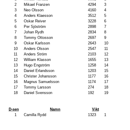
2
Mikael Franzen
4294
3
3
Neo Olsson
4160
4
4
Anders Klaesson
3512
5
5
Oskar Reiver
3228
6
6
Per Sjöström
2898
7
7
Johan Rydh
2834
8
8
Tommy Ottosson
2697
9
9
Oskar Karlsson
2643
10
10
Anders Olsson
2547
11
11
Anders Ström
2103
12
12
William Klasson
1655
13
13
Hugo Engström
1258
14
14
Daniel Erlandsson
1203
15
15
Christer Johansson
1177
16
16
Magnus Samuelsson
1174
17
17
Tommy Larsson
274
18
18
Daniel Svensson
192
19
D-sen
Namn
Vikt
1
Camilla Rydd
1323
1