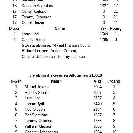
15
Mikael Rhen
1349
16
16
Kenneth Agerskov
1327
17
17
Oskar Karlsson
0
21
17
Tommy Ottosson
0
21
17
Oskar Reiver
0
21
D-.sen
Namn
Vikt
Poäng
1
Lotta Lind
1509
1
2
Camilla Rydh
1295
3
Största abborre.
Mikael Franzen 365 gr
Vidare i cupen:
Anders Olsson,
Christer Johansson, Tommy Larsson.
3:e abborrfiskeserien Allgunnen 210918
H-Sen
Namn
Vikt
Poäng
1
Mikael Tavasz
2904
1
2
Anders Ström
2867
3
3
Lars Lind
2457
4
4
Johan Rydh
2440
5
5
Neo Olsson
2194
6
6
Per Sjöström
1927
7
7
Tommy Ottosson
1765
8
8
William Klasson
1686
9
9
Christer Johansson
1664
10