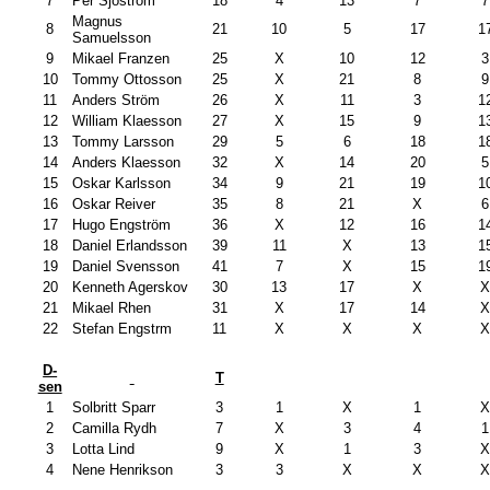
7
Per Sjöström
18
4
13
7
7
Magnus
8
21
10
5
17
1
Samuelsson
9
Mikael Franzen
25
X
10
12
3
10
Tommy Ottosson
25
X
21
8
9
11
Anders Ström
26
X
11
3
1
12
William Klaesson
27
X
15
9
1
13
Tommy Larsson
29
5
6
18
1
14
Anders Klaesson
32
X
14
20
5
15
Oskar Karlsson
34
9
21
19
1
16
Oskar Reiver
35
8
21
X
6
17
Hugo Engström
36
X
12
16
1
18
Daniel Erlandsson
39
11
X
13
1
19
Daniel Svensson
41
7
X
15
1
20
Kenneth Agerskov
30
13
17
X
21
Mikael Rhen
31
X
17
14
22
Stefan Engstrm
11
X
X
X
D-
T
sen
1
Solbritt Sparr
3
1
X
1
2
Camilla Rydh
7
X
3
4
1
3
Lotta Lind
9
X
1
3
4
Nene Henrikson
3
3
X
X