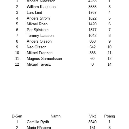
1
Anders Klaesson
4233
1
2
William Klaesson
3585
3
3
Lars Lind
1767
4
4
Anders Ström
1622
5
5
Mikael Rhen
1420
6
6
Per Sjöström
1377
7
7
Tommy Larsson
1042
8
8
Anders Olsson
868
9
9
Neo Olsson
542
10
10
Mikael Franzen
356
11
11
Magnus Samuelsson
60
12
12
Mikael Tavasz
0
14
D-Sen
Namn
Vikt
Poäng
1
Camilla Rydh
3540
1
2
Maria Råsberg
151
3