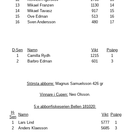
13
Mikael Franzen
1130
14
14
Mikael Tavasz
917
15
15
Ove Edman
513
16
16
Sven Andersson
480
17
D-Sen
Namn
Vikt
Poäng
1
Camilla Rydh
1215
1
2
Barbro Edman
601
3
Största abborre:
Magnus Samuelsson 426 gr
Vinnare i Cupen:
Neo Olsson.
5:e abborrfiskeserien Bellen 181020:
H-
Namn
Vikt
Poäng
Sen
1
Lars Lind
5777
1
2
Anders Klaesson
5685
3