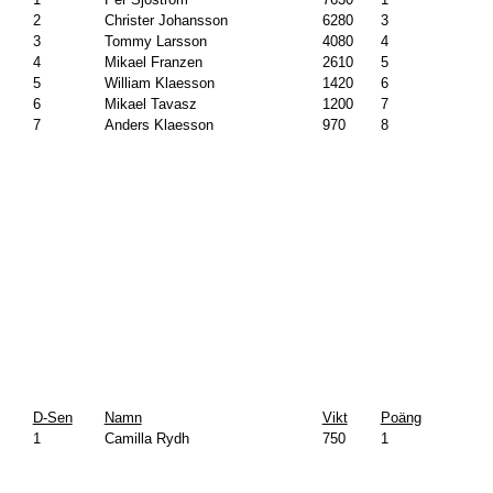
2
Christer Johansson
6280
3
3
Tommy Larsson
4080
4
4
Mikael Franzen
2610
5
5
William Klaesson
1420
6
6
Mikael Tavasz
1200
7
7
Anders Klaesson
970
8
D-Sen
Namn
Vikt
Poäng
1
Camilla Rydh
750
1