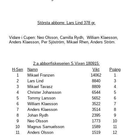
Största abborre: Lars Lind 378 gr.
Vidare i Cupen: Neo Olsson, Camilla Rydh, William Klaesson,
Anders Klaesson, Per Sjöström, Mikael Rhen, Anders Ström.
2:a abborrfiskeserien S.Vixen 180915:
H-Sen
Namn
Vikt
Poäng
1
Mikael Franzen
14062
1
2
Lars Lind
8840
3
3
Mikael Tavasz
8809
4
4
Christer Johansson
6544
5
5
Tommy Larsson
5652
6
6
William Klaesson
3522
7
7
Anders Klaesson
3514
8
8
Johan Rydh
2395
9
9
Neo Olsson
1773
10
10
Magnus Samuelsson
1589
11
11
Anders Olsson
1519
12