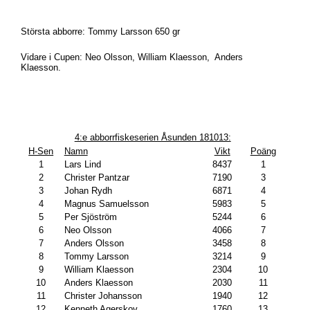
Största abborre: Tommy Larsson 650 gr
Vidare i Cupen: Neo Olsson, William Klaesson, Anders
Klaesson.
4:e abborrfiskeserien Åsunden 181013:
H-Sen
Namn
Vikt
Poäng
1
Lars Lind
8437
1
2
Christer Pantzar
7190
3
3
Johan Rydh
6871
4
4
Magnus Samuelsson
5983
5
5
Per Sjöström
5244
6
6
Neo Olsson
4066
7
7
Anders Olsson
3458
8
8
Tommy Larsson
3214
9
9
William Klaesson
2304
10
10
Anders Klaesson
2030
11
11
Christer Johansson
1940
12
12
Kenneth Agerskov
1760
13