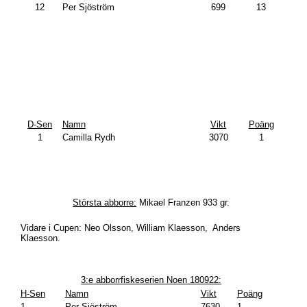
12
Per Sjöström
699
13
D-Sen
Namn
Vikt
Poäng
1
Camilla Rydh
3070
1
Största abborre:
Mikael Franzen 933 gr.
Vidare i Cupen: Neo Olsson, William Klaesson, Anders
Klaesson.
3:e abborrfiskeserien Noen 180922:
H-Sen
Namn
Vikt
Poäng
1
Per Sjöström
7630
1