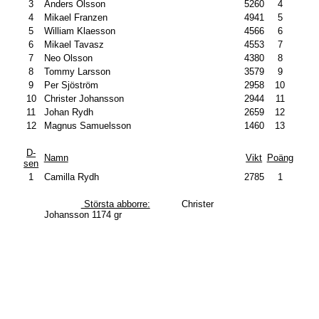
3
Anders Olsson
5260
4
4
Mikael Franzen
4941
5
5
William Klaesson
4566
6
6
Mikael Tavasz
4553
7
7
Neo Olsson
4380
8
8
Tommy Larsson
3579
9
9
Per Sjöström
2958
10
10
Christer Johansson
2944
11
11
Johan Rydh
2659
12
12
Magnus Samuelsson
1460
13
D-
Namn
Vikt
Poäng
sen
1
Camilla Rydh
2785
1
Största abborre:
Christer
Johansson 1174 gr