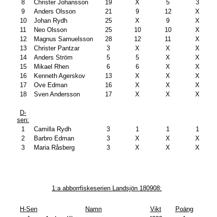
8
Christer Johansson
19
X
5
3
9
Anders Olsson
21
9
12
X
10
Johan Rydh
25
X
9
X
11
Neo Olsson
25
10
10
X
12
Magnus Samuelsson
28
12
11
X
13
Christer Pantzar
3
X
X
X
14
Anders Ström
5
5
X
X
15
Mikael Rhen
6
6
X
X
16
Kenneth Agerskov
13
X
X
X
17
Ove Edman
16
X
X
X
18
Sven Andersson
17
X
X
X
D-
sen:
1
Camilla Rydh
3
1
1
1
2
Barbro Edman
3
X
X
X
3
Maria Råsberg
3
X
X
X
1:a abborrfiskeserien Landsjön 180908:
H-Sen
Namn
Vikt
Poäng