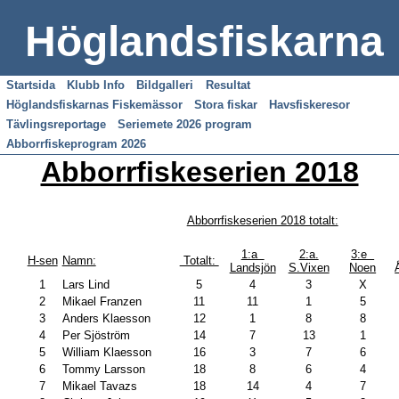
Höglandsfiskarna
Startsida
Klubb Info
Bildgalleri
Resultat
Höglandsfiskarnas Fiskemässor
Stora fiskar
Havsfiskeresor
Tävlingsreportage
Seriemete 2026 program
Abborrfiskeprogram 2026
Abborrfiskeserien 2018
Abborrfiskeserien 2018 totalt:
1:a
2:a.
3:e
H-sen
Namn:
Totalt:
Landsjön
S.Vixen
Noen
1
Lars Lind
5
4
3
X
2
Mikael Franzen
11
11
1
5
3
Anders Klaesson
12
1
8
8
4
Per Sjöström
14
7
13
1
5
William Klaesson
16
3
7
6
6
Tommy Larsson
18
8
6
4
7
Mikael Tavazs
18
14
4
7