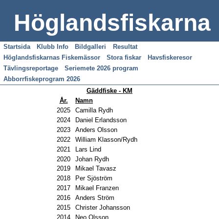
Höglandsfiskarna
Startsida
Klubb Info
Bildgalleri
Resultat
Höglandsfiskarnas Fiskemässor
Stora fiskar
Havsfiskeresor
Tävlingsreportage
Seriemete 2026 program
Abborrfiskeprogram 2026
Gäddfiske - KM
År.
Namn
2025
Camilla Rydh
2024
Daniel Erlandsson
2023
Anders Olsson
2022
William Klasson/Rydh
2021
Lars Lind
2020
Johan Rydh
2019
Mikael Tavasz
2018
Per Sjöström
2017
Mikael Franzen
2016
Anders Ström
2015
Christer Johansson
2014
Neo Olsson