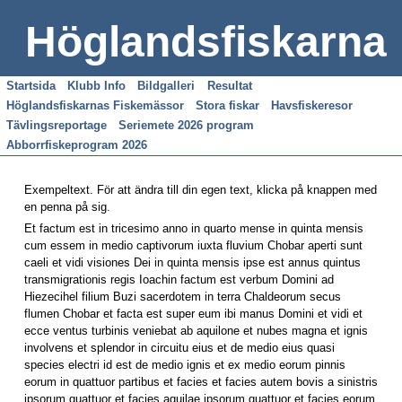
Höglandsfiskarna
Startsida
Klubb Info
Bildgalleri
Resultat
Höglandsfiskarnas Fiskemässor
Stora fiskar
Havsfiskeresor
Tävlingsreportage
Seriemete 2026 program
Abborrfiskeprogram 2026
Exempeltext. För att ändra till din egen text, klicka på knappen med
en penna på sig.
Et factum est in tricesimo anno in quarto mense in quinta mensis
cum essem in medio captivorum iuxta fluvium Chobar aperti sunt
caeli et vidi visiones Dei in quinta mensis ipse est annus quintus
transmigrationis regis Ioachin factum est verbum Domini ad
Hiezecihel filium Buzi sacerdotem in terra Chaldeorum secus
flumen Chobar et facta est super eum ibi manus Domini et vidi et
ecce ventus turbinis veniebat ab aquilone et nubes magna et ignis
involvens et splendor in circuitu eius et de medio eius quasi
species electri id est de medio ignis et ex medio eorum pinnis
eorum in quattuor partibus et facies et facies autem bovis a sinistris
ipsorum quattuor et facies aquilae ipsorum quattuor et facies eorum